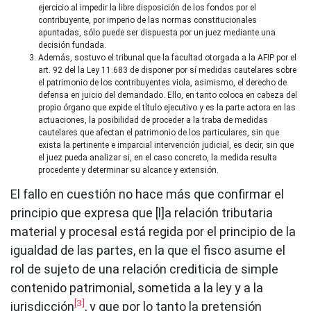
ejercicio al impedir la libre disposición de los fondos por el
contribuyente, por imperio de las normas constitucionales
apuntadas, sólo puede ser dispuesta por un juez mediante una
decisión fundada.
Además, sostuvo el tribunal que la facultad otorgada a la AFIP por el
art. 92 del la Ley 11.683 de disponer por sí medidas cautelares sobre
el patrimonio de los contribuyentes viola, asimismo, el derecho de
defensa en juicio del demandado. Ello, en tanto coloca en cabeza del
propio órgano que expide el título ejecutivo y es la parte actora en las
actuaciones, la posibilidad de proceder a la traba de medidas
cautelares que afectan el patrimonio de los particulares, sin que
exista la pertinente e imparcial intervención judicial, es decir, sin que
el juez pueda analizar si, en el caso concreto, la medida resulta
procedente y determinar su alcance y extensión.
El fallo en cuestión no hace más que confirmar el
principio que expresa que [l]a relación tributaria
material y procesal está regida por el principio de la
igualdad de las partes, en la que el fisco asume el
rol de sujeto de una relación crediticia de simple
contenido patrimonial, sometida a la ley y a la
[3]
jurisdicción
, y que por lo tanto la pretensión