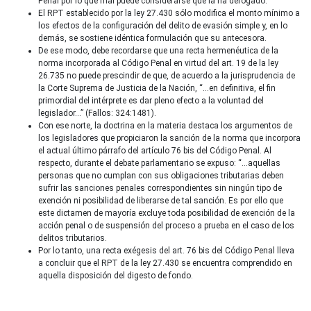
Penal por lo que mal puede considerarse que la ha derogado.
El RPT establecido por la ley 27.430 sólo modifica el monto mínimo a
los efectos de la configuración del delito de evasión simple y, en lo
demás, se sostiene idéntica formulación que su antecesora.
De ese modo, debe recordarse que una recta hermenéutica de la
norma incorporada al Código Penal en virtud del art. 19 de la ley
26.735 no puede prescindir de que, de acuerdo a la jurisprudencia de
la Corte Suprema de Justicia de la Nación, “…en definitiva, el fin
primordial del intérprete es dar pleno efecto a la voluntad del
legislador…” (Fallos: 324:1481).
Con ese norte, la doctrina en la materia destaca los argumentos de
los legisladores que propiciaron la sanción de la norma que incorpora
el actual último párrafo del artículo 76 bis del Código Penal. Al
respecto, durante el debate parlamentario se expuso: “…aquellas
personas que no cumplan con sus obligaciones tributarias deben
sufrir las sanciones penales correspondientes sin ningún tipo de
exención ni posibilidad de liberarse de tal sanción. Es por ello que
este dictamen de mayoría excluye toda posibilidad de exención de la
acción penal o de suspensión del proceso a prueba en el caso de los
delitos tributarios.
Por lo tanto, una recta exégesis del art. 76 bis del Código Penal lleva
a concluir que el RPT de la ley 27.430 se encuentra comprendido en
aquella disposición del digesto de fondo.